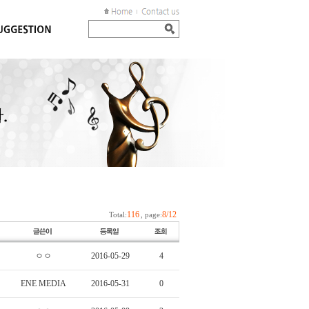
116
8/12
Total:
, page:
ㅇㅇ
2016-05-29
4
ENE MEDIA
2016-05-31
0